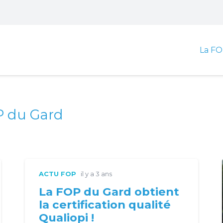
La FO
OP du Gard
ACTU FOP
il y a 3 ans
La FOP du Gard obtient
la certification qualité
Qualiopi !