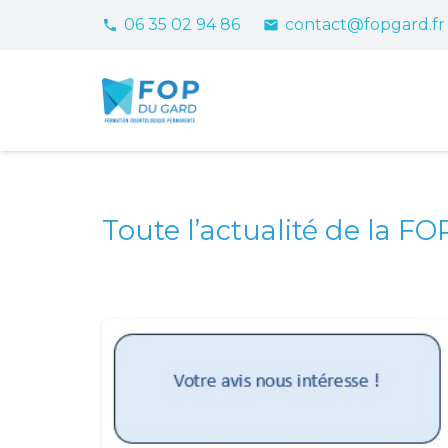
06 35 02 94 86
contact@fopgard.fr
phone
email
Toute l’actualité de la F