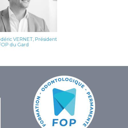
édéric VERNET, Président
 FOP du Gard