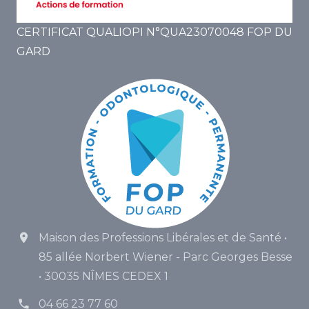
CERTIFICAT QUALIOPI N°QUA23070048 FOP DU
GARD
Maison des Professions Libérales et de Santé •
85 allée Norbert Wiener - Parc Georges Besse
• 30035 NÎMES CEDEX 1
04 66 23 77 60