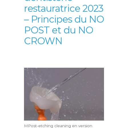
restauratrice 2023
– Principes du NO
POST et du NO
CROWN
MPost-etching cleaning en version