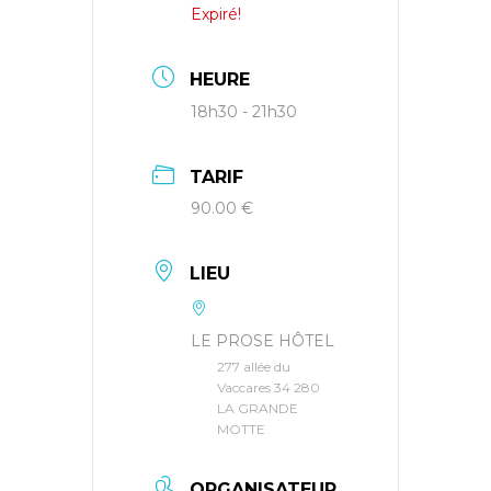
Expiré!
HEURE
18h30 - 21h30
TARIF
90.00 €
LIEU
LE PROSE HÔTEL
277 allée du
Vaccares 34 280
LA GRANDE
MOTTE
ORGANISATEUR