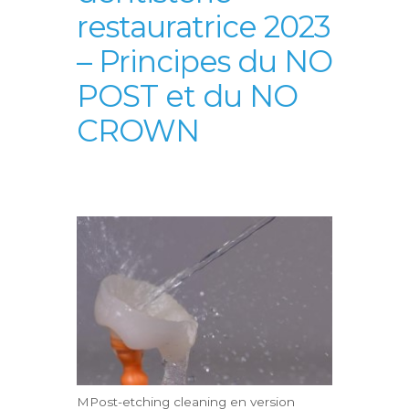
restauratrice 2023
– Principes du NO
POST et du NO
CROWN
MPost-etching cleaning en version