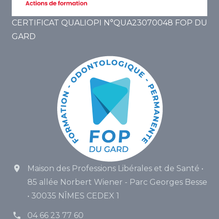
CERTIFICAT QUALIOPI N°QUA23070048 FOP DU
GARD
Maison des Professions Libérales et de Santé •
85 allée Norbert Wiener - Parc Georges Besse
• 30035 NÎMES CEDEX 1
04 66 23 77 60