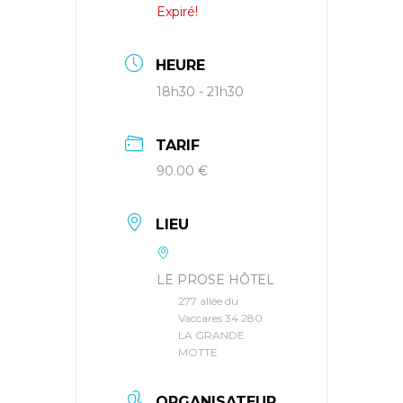
Expiré!
HEURE
18h30 - 21h30
TARIF
90.00 €
LIEU
LE PROSE HÔTEL
277 allée du
Vaccares 34 280
LA GRANDE
MOTTE
ORGANISATEUR