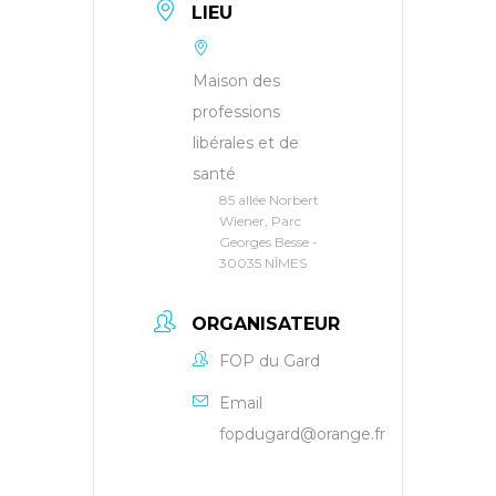
LIEU
Maison des
professions
libérales et de
santé
85 allée Norbert
Wiener, Parc
Georges Besse -
30035 NÎMES
ORGANISATEUR
FOP du Gard
Email
fopdugard@orange.fr